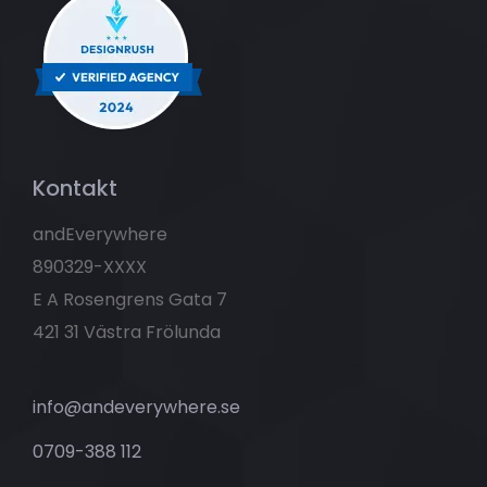
Kontakt
andEverywhere
890329-XXXX
E A Rosengrens Gata 7
421 31 Västra Frölunda
info@andeverywhere.se
0709-388 112