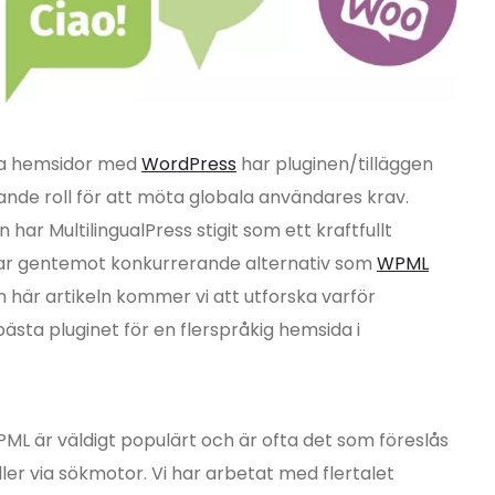
iga hemsidor med
WordPress
har pluginen/tilläggen
ande roll för att möta globala användares krav.
har MultilingualPress stigit som ett kraftfullt
lar gentemot konkurrerande alternativ som
WPML
en här artikeln kommer vi att utforska varför
ästa pluginet för en flerspråkig hemsida i
PML är väldigt populärt och är ofta det som föreslås
ller via sökmotor. Vi har arbetat med flertalet