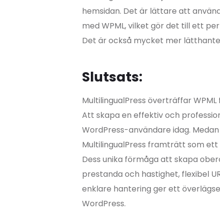
hemsidan. Det är lättare att använ
med WPML, vilket gör det till ett p
Det är också mycket mer lätthanterl
Slutsats:
MultilingualPress överträffar WPML 
Att skapa en effektiv och professio
WordPress-användare idag. Medan WP
MultilingualPress framträtt som ett 
Dess unika förmåga att skapa obero
prestanda och hastighet, flexibel UR
enklare hantering ger ett överlägset
WordPress.