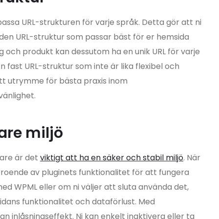
passa URL-strukturen för varje språk. Detta gör att ni
den URL-struktur som passar bäst för er hemsida
gg och produkt kan dessutom ha en unik URL för varje
 fast URL-struktur som inte är lika flexibel och
itt utrymme för bästa praxis inom
änlighet.
are miljö
gare är det
viktigt att ha en säker och stabil miljö
. När
oende av pluginets funktionalitet för att fungera
d WPML eller om ni väljer att sluta använda det,
dans funktionalitet och dataförlust. Med
an inlåsningseffekt. Ni kan enkelt inaktivera eller ta