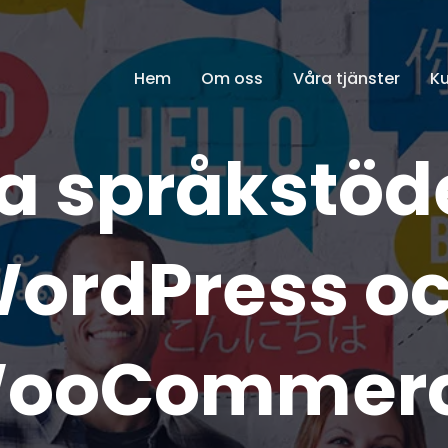
Hem
Om oss
Våra tjänster
K
a språkstöde
ordPress o
ooCommer