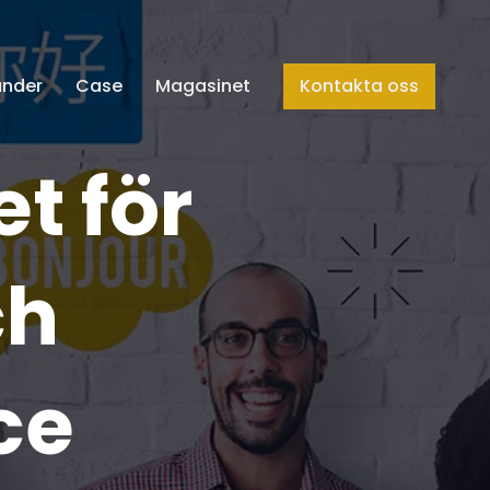
under
Case
Magasinet
Kontakta oss
t för
ch
ce