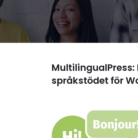
MultilingualPress:
språkstödet för W