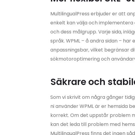
MultilingualPress erbjuder er att an
enkelt kan välja och implementera 
och dess målgrupp. Varje sida, inlä
språk. WPML – å andra sidan – har en
anpassningsbar, vilket begränsar d
sökmotoroptimering och användarv
Säkrare och stabil
Som vi skrivit om några gånger tidi
ni använder WPML är er hemsida ber
korrekt. Om det uppstår problem me
kan det leda till problem med hemsi
MultilingualPress finns det ingen såd