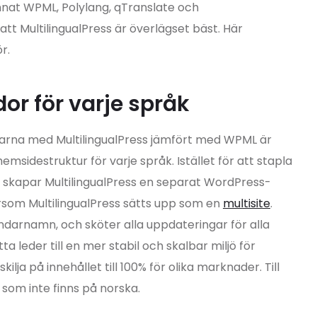
nnat WPML, Polylang, qTranslate och
att MultilingualPress är överlägset bäst. Här
r.
r för varje språk
arna med MultilingualPress jämfört med WPML är
sidestruktur för varje språk. Istället för att stapla
skapar MultilingualPress en separat WordPress-
ersom MultilingualPress sätts upp som en
multisite
.
darnamn, och sköter alla uppdateringar för alla
a leder till en mer stabil och skalbar miljö för
ilja på innehållet till 100% för olika marknader. Till
som inte finns på norska.