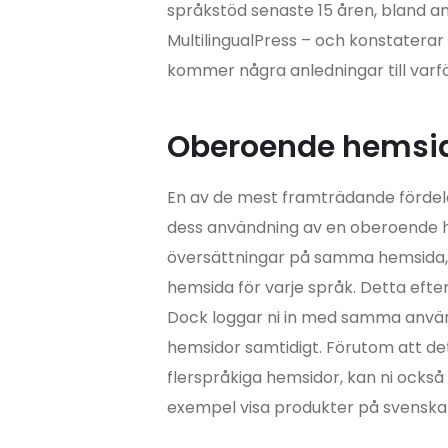
språkstöd senaste 15 åren, bland a
MultilingualPress – och konstaterar 
kommer några anledningar till varfö
Oberoende hemsido
En av de mest framträdande fördel
dess användning av en oberoende hem
översättningar på samma hemsida, 
hemsida för varje språk. Detta eft
Dock loggar ni in med samma använ
hemsidor samtidigt. Förutom att dett
flerspråkiga hemsidor, kan ni också sk
exempel visa produkter på svenska 