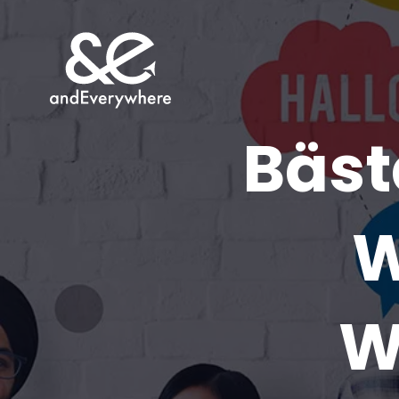
Bäst
W
W