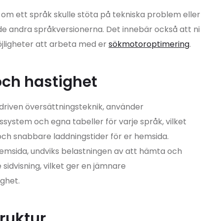
 om ett språk skulle stöta på tekniska problem eller
de andra språkversionerna. Det innebär också att ni
möjligheter att arbeta med er
sökmotoroptimering
.
och hastighet
iven översättningsteknik, använder
ssystem och egna tabeller för varje språk, vilket
 och snabbare laddningstider för er hemsida.
hemsida, undviks belastningen av att hämta och
sidvisning, vilket ger en jämnare
ghet.
truktur